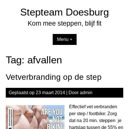
Spring
Stepteam Doesburg
naar
inhoud
Kom mee steppen, blijf fit
Menu +
Tag:
afvallen
Vetverbranding op de step
Geplaatst op
23 maart 2014
| Door
admin
Effectief vet verbranden
per step / footbike: Zorg
dat na 20 min. steppen je
hartslag tussen de 55% en