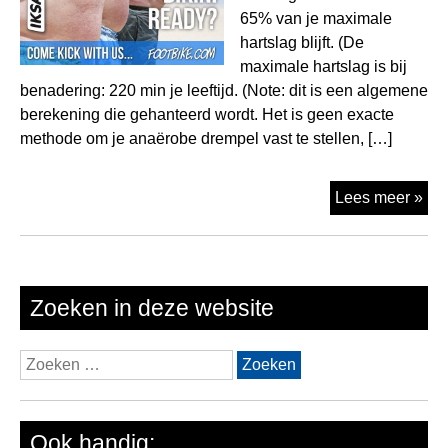
65% van je maximale
hartslag blijft. (De
maximale hartslag is bij
benadering: 220 min je leeftijd. (Note: dit is een algemene
berekening die gehanteerd wordt. Het is geen exacte
methode om je anaërobe drempel vast te stellen, […]
Vet
Lees meer »
op
de
ste
Zoeken in deze website
Zoeken
naar:
Ook handig: