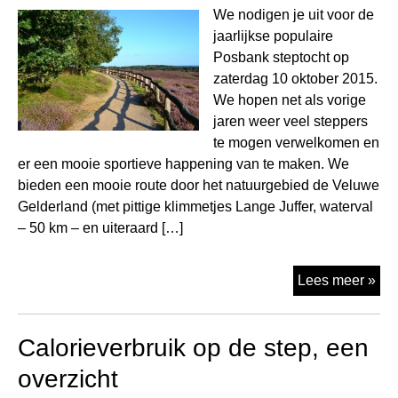
We nodigen je uit voor de
jaarlijkse populaire
Posbank steptocht op
zaterdag 10 oktober 2015.
We hopen net als vorige
jaren weer veel steppers
te mogen verwelkomen en
er een mooie sportieve happening van te maken. We
bieden een mooie route door het natuurgebied de Veluwe
Gelderland (met pittige klimmetjes Lange Juffer, waterval
– 50 km – en uiteraard […]
Pos
Lees meer »
za.
10
Calorieverbruik op de step, een
okt
201
overzicht
schr