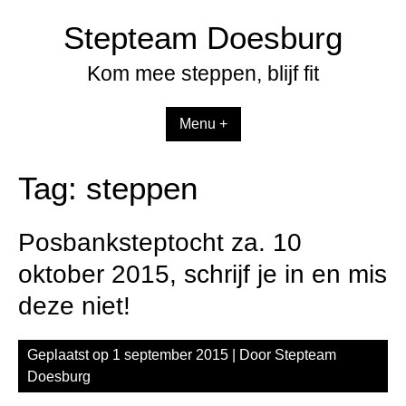
Spring
Stepteam Doesburg
naar
inhoud
Kom mee steppen, blijf fit
Menu +
Tag:
steppen
Posbanksteptocht za. 10
oktober 2015, schrijf je in en mis
deze niet!
Geplaatst op
1 september 2015
| Door
Stepteam
Doesburg