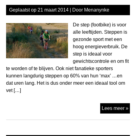
je
Geplaatst op
21 maart 2014
| Door
Menanynke
in
en
De step (footbike) is voor
mis
alle leeftijden. Steppen is
de
gezonde sport met een
niet
hoog energieverbruik. De
step is ideaal voor
gewichtscontrole en om fit
te worden of te blijven. Ook niet fanatieke sporters
kunnen langdurig steppen op 60% van hun ‘max’ …en
dat uren lang. Het is dus onder meer een ideaal tool om
vet […]
Cal
Lees meer »
op
de
ste