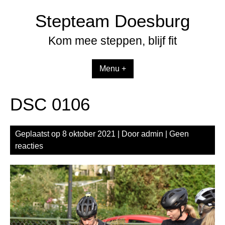
Spring
Stepteam Doesburg
naar
inhoud
Kom mee steppen, blijf fit
Menu +
DSC 0106
Geplaatst op
8 oktober 2021
| Door
admin
|
Geen
reacties