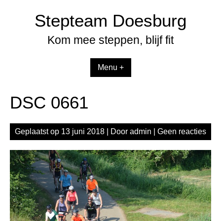
Spring
Stepteam Doesburg
naar
inhoud
Kom mee steppen, blijf fit
Menu +
DSC 0661
Geplaatst op
13 juni 2018
| Door
admin
|
Geen reacties