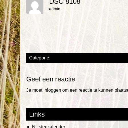
DSC 8108
admin
Categorie:
Geef een reactie
Je moet
inloggen
om een reactie te kunnen plaats
Links
NL stepkalender