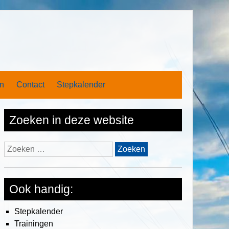
n
Contact
Stepkalender
Zoeken in deze website
Zoeken
naar:
Ook handig:
Stepkalender
Trainingen