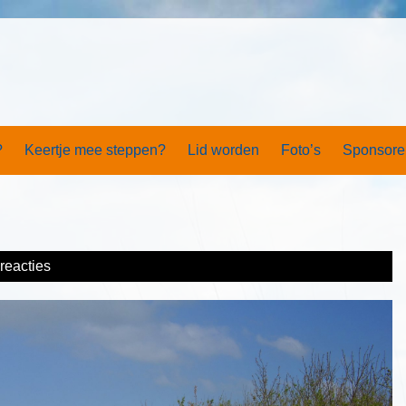
?
Keertje mee steppen?
Lid worden
Foto’s
Sponsore
reacties