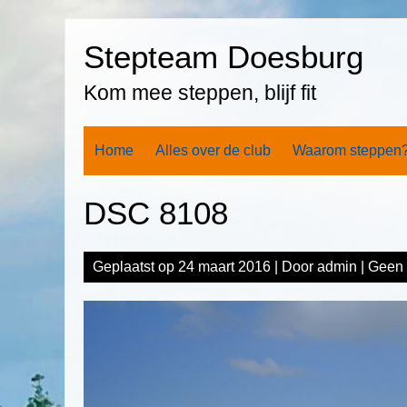
Spring
naar
Stepteam Doesburg
inhoud
Kom mee steppen, blijf fit
Home
Alles over de club
Waarom steppen
DSC 8108
Geplaatst op
24 maart 2016
| Door
admin
|
Geen 