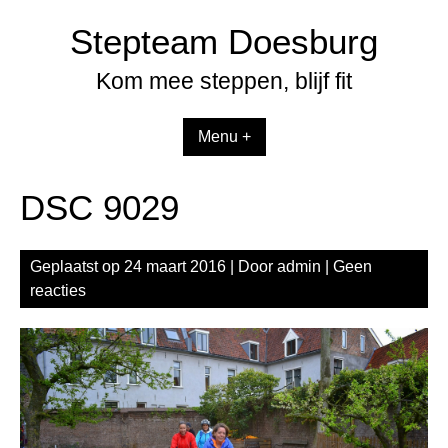
Spring
Stepteam Doesburg
naar
inhoud
Kom mee steppen, blijf fit
Menu +
DSC 9029
Geplaatst op
24 maart 2016
| Door
admin
|
Geen
reacties