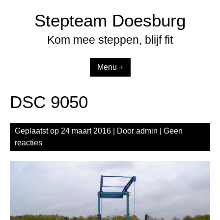
Spring
Stepteam Doesburg
naar
inhoud
Kom mee steppen, blijf fit
Menu +
DSC 9050
Geplaatst op
24 maart 2016
| Door
admin
|
Geen
reacties