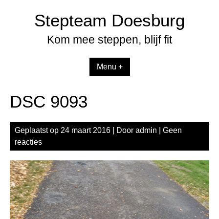
Spring
Stepteam Doesburg
naar
inhoud
Kom mee steppen, blijf fit
Menu +
DSC 9093
Geplaatst op
24 maart 2016
| Door
admin
|
Geen
reacties